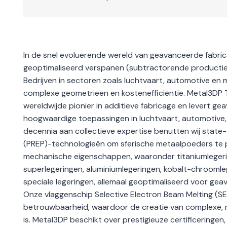
In de snel evoluerende wereld van geavanceerde fabric
geoptimaliseerd verspanen (subtractorende productie 
Bedrijven in sectoren zoals luchtvaart, automotive e
complexe geometrieën en kostenefficiëntie. Metal3DP T
wereldwijde pionier in additieve fabricage en levert
hoogwaardige toepassingen in luchtvaart, automotive,
decennia aan collectieve expertise benutten wij state
(PREP)-technologieën om sferische metaalpoeders te pr
mechanische eigenschappen, waaronder titaniumlegeringe
superlegeringen, aluminiumlegeringen, kobalt-chroom
speciale legeringen, allemaal geoptimaliseerd voor g
Onze vlaggenschip Selective Electron Beam Melting (SE
betrouwbaarheid, waardoor de creatie van complexe, 
is. Metal3DP beschikt over prestigieuze certificering