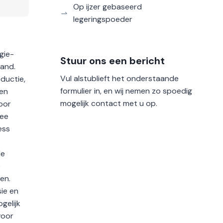
Op ijzer gebaseerd
legeringspoeder
gie-
Stuur ons een bericht
land.
Vul alstublieft het onderstaande
ductie,
formulier in, en wij nemen zo spoedig
een
mogelijk contact met u op.
oor
wee
ess
de
e
en.
ie en
gelijk
voor