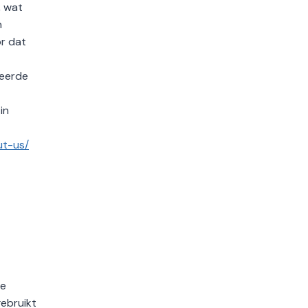
, wat
n
or dat
seerde
in
ut-us/
xe
ebruikt