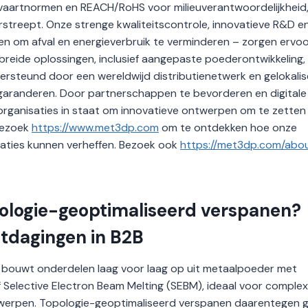
vaartnormen en REACH/RoHS voor milieuverantwoordelijkheid
streept. Onze strenge kwaliteitscontrole, innovatieve R&D e
en om afval en energieverbruik te verminderen – zorgen ervo
ebreide oplossingen, inclusief aangepaste poederontwikkeling,
ersteund door een wereldwijd distributienetwerk en gelokali
 garanderen. Door partnerschappen te bevorderen en digitale
organisaties in staat om innovatieve ontwerpen om te zetten 
bezoek
https://www.met3dp.com
om te ontdekken hoe onze
aties kunnen verheffen. Bezoek ook
https://met3dp.com/abo
pologie-geoptimaliseerd verspanen?
itdagingen in B2B
, bouwt onderdelen laag voor laag op uit metaalpoeder met
 Selective Electron Beam Melting (SEBM), ideaal voor comple
twerpen. Topologie-geoptimaliseerd verspanen daarentegen g