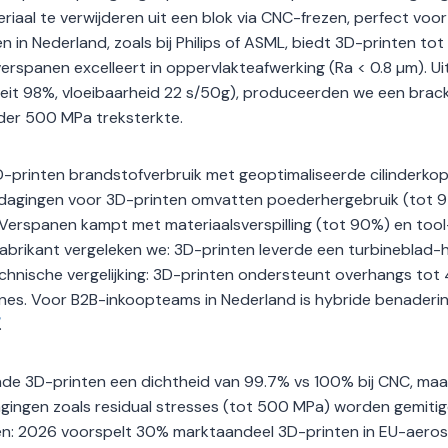
aal te verwijderen uit een blok via CNC-frezen, perfect voo
in Nederland, zoals bij Philips of ASML, biedt 3D-printen to
rspanen excelleert in oppervlakteafwerking (Ra < 0.8 µm). Ui
iteit 98%, vloeibaarheid 22 s/50g), produceerden we een brac
der 500 MPa treksterkte.
D-printen brandstofverbruik met geoptimaliseerde cilinderko
tdagingen voor 3D-printen omvatten poederhergebruik (tot 9
Verspanen kampt met materiaalsverspilling (tot 90%) en tool
fabrikant vergeleken we: 3D-printen leverde een turbineblad-
chnische vergelijking: 3D-printen ondersteunt overhangs tot
ines. Voor B2B-inkoopteams in Nederland is hybride benaderi
.
onde 3D-printen een dichtheid van 99.7% vs 100% bij CNC, ma
dagingen zoals residual stresses (tot 500 MPa) worden gemiti
ien: 2026 voorspelt 30% marktaandeel 3D-printen in EU-aero