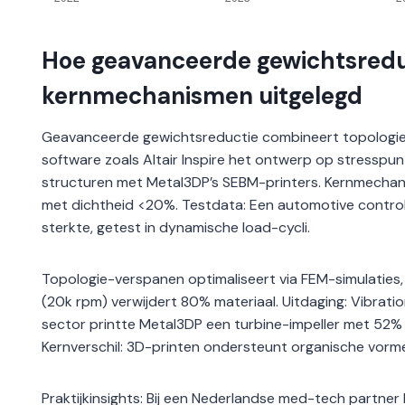
Hoe geavanceerde gewichtsredu
kernmechanismen uitgelegd
Geavanceerde gewichtsreductie combineert topologie-
software zoals Altair Inspire het ontwerp op stresspunt
structuren met Metal3DP’s SEBM-printers. Kernmechani
met dichtheid <20%. Testdata: Een automotive control
sterkte, getest in dynamische load-cycli.
Topologie-verspanen optimaliseert via FEM-simulaties,
(20k rpm) verwijdert 80% materiaal. Uitdaging: Vibrat
sector printte Metal3DP een turbine-impeller met 52%
Kernverschil: 3D-printen ondersteunt organische vorme
Praktijkinsights: Bij een Nederlandse med-tech partne