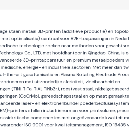
age staan metaal 3D-printen (additieve productie) en topolo
met optimalisatie) centraal voor B2B-toepassingen in Neder
n medische technologie zoeken naar methoden voor gewichtsre
echnology Co., LTD, met hoofdkantoor in Qingdao, China, is 
 geavanceerde 3D-printapparatuur en premium metaalpoeders v
 medische, energie- en industriële sectoren. Met meer dan t
-of-the-art gasatomisatie en Plasma Rotating Electrode Proc
oduceren met uitzonderlijke sfericiteit, vloeibaarheid en
n (TiNi, TiTa, TiAl, TiNbZr), roestvast staal, nikkelgebaseer
legeringen (CoCrMo), gereedschapsstaal en op maat gemaakt
eavanceerde laser- en elektronenbundel poederbedfusiesystem
BM)-printers stellen industrienormen voor printvolume, precis
missiekritische componenten met ongeëvenaarde kwaliteit mo
en, waaronder ISO 9001 voor kwaliteitsmanagement, ISO 13485 