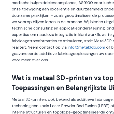
medische hulpmiddelencompliance, AS9100 voor lucht
onze toewijding aan excellentie en duurzaamheid onder
duurzame praktijken – zoals geoptimaliseerde process
we voorop blijven lopen in de branche. Wij bieden uitg
technische consulting en applicatieondersteuning, ond
expertise om naadloze integratie in klantworkflows te
fabricagetransformaties te stimuleren, stelt Metal3DP 
realiteit. Neem contact op via
info@metal3dp.com
of 
geavanceerde additieve fabricageoplossingen uw oper
voor meer over ons.
Wat is metaal 3D-printen vs to
Toepassingen en Belangrijkste U
Metaal 3D-printen, ook bekend als additieve fabricage
technologieën zoals Laser Powder Bed Fusion (LPBF) of
interne structuren en topologie-geoptimaliseerde on