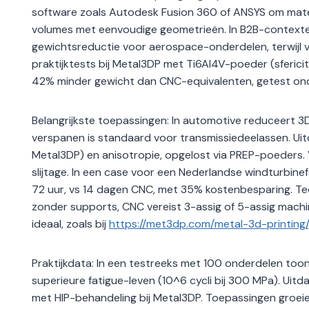
software zoals Autodesk Fusion 360 of ANSYS om materi
volumes met eenvoudige geometrieën. In B2B-contexten 
gewichtsreductie voor aerospace-onderdelen, terwijl ve
praktijktests bij Metal3DP met Ti6Al4V-poeder (sferic
42% minder gewicht dan CNC-equivalenten, getest on
Belangrijkste toepassingen: In automotive reduceert 3
verspanen is standaard voor transmissiedeelassen. Ui
Metal3DP) en anisotropie, opgelost via PREP-poeders. 
slijtage. In een case voor een Nederlandse windturbine
72 uur, vs 14 dagen CNC, met 35% kostenbesparing. Te
zonder supports, CNC vereist 3-assig of 5-assig mach
ideaal, zoals bij
https://met3dp.com/metal-3d-printing/
Praktijkdata: In een testreeks met 100 onderdelen to
superieure fatigue-leven (10^6 cycli bij 300 MPa). Uit
met HIP-behandeling bij Metal3DP. Toepassingen groe