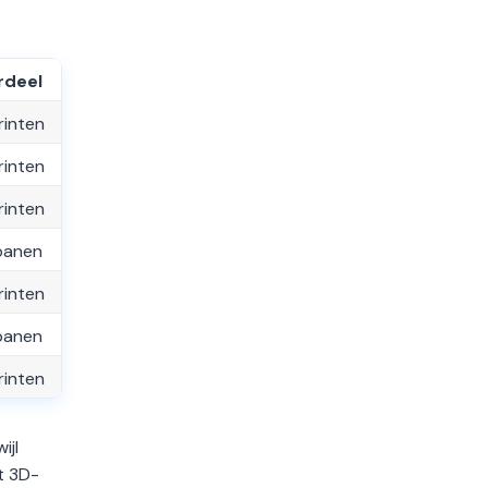
rdeel
rinten
rinten
rinten
panen
rinten
panen
rinten
ijl
t 3D-