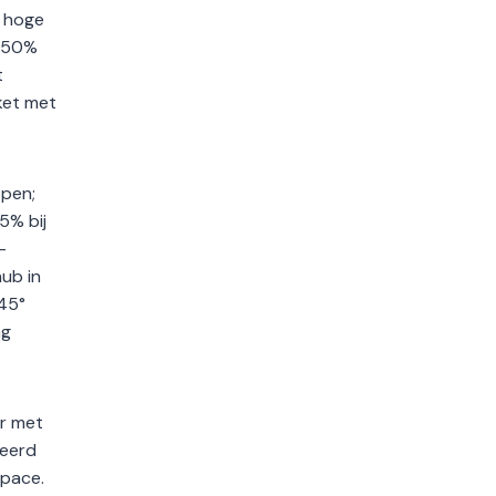
r hoge
t 50%
t
ket met
ppen;
5% bij
-
hub in
 45°
ng
ar met
geerd
space.