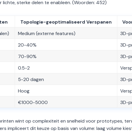
lichte, sterke delen te enableën. (Woorden: 452)
ten
Topologie-geoptimaliseerd Verspanen
Voo
alen)
Medium (externe features)
3D-p
20-40%
3D-p
70-90%
3D-p
0.5-2
Vers
5-20 dagen
3D-p
Hoog
Vers
€1000-5000
3D-p
printen wint op complexiteit en snelheid voor prototypes, terw
rs impliceert dit keuze op basis van volume: laag volume kies