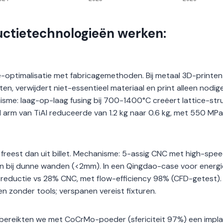
ctietechnologieën werken:
optimalisatie met fabricagemethoden. Bij metaal 3D-printen
en, verwijdert niet-essentieel materiaal en print alleen nodig
sme: laag-op-laag fusing bij 700-1400°C creëert lattice-str
 arm van TiAl reduceerde van 1.2 kg naar 0.6 kg, met 550 MPa
 freest dan uit billet. Mechanisme: 5-assig CNC met high-spee
ion bij dunne wanden (<2mm). In een Qingdao-case voor energi
 reductie vs 28% CNC, met flow-efficiency 98% (CFD-getest).
n zonder tools; verspanen vereist fixturen.
r bereikten we met CoCrMo-poeder (sfericiteit 97%) een impl