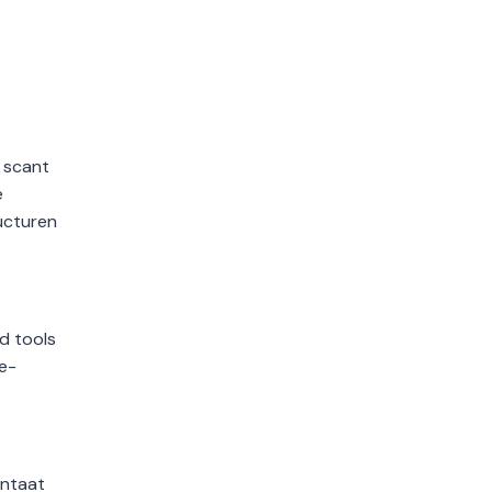
 scant
e
ucturen
d tools
e-
antaat