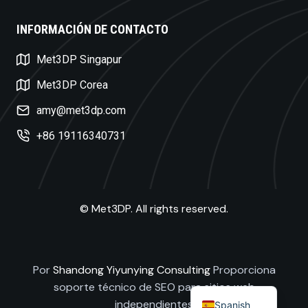
INFORMACIÓN DE CONTACTO
Swedish
Met3DP Singapur
Czech
Met3DP Corea
Turkish
amy@met3dp.com
Polish
+86 19116340731
Dutch
Russian
Korean
© Met3DP. All rights reserved.
Japanese
French
German
Por
Shandong Yiyunying Consulting
Proporciona
English
soporte técnico de SEO para sitios web
independientes
Spanish