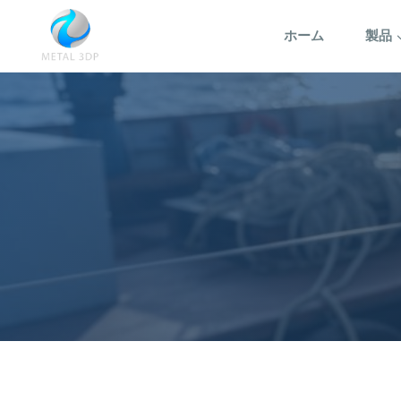
内
容
ホーム
製品
を
ス
キ
ッ
プ