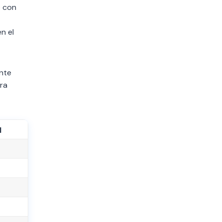
o con
n el
ante
ra
l