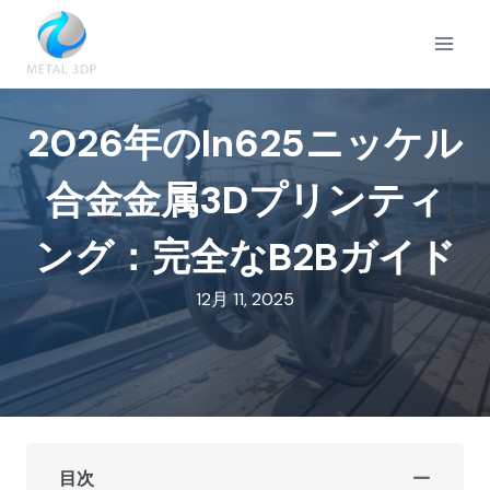
内
容
を
ス
キ
2026年のIn625ニッケル
ッ
プ
合金金属3Dプリンティ
ング：完全なB2Bガイド
12月 11, 2025
目次