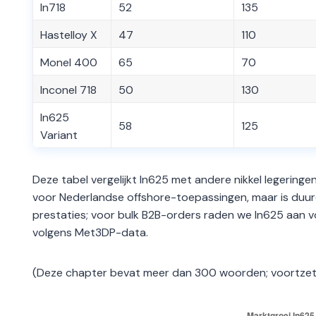
In718
52
135
Hastelloy X
47
110
Monel 400
65
70
Inconel 718
50
130
In625
58
125
Variant
Deze tabel vergelijkt In625 met andere nikkel legeringen
voor Nederlandse offshore-toepassingen, maar is duu
prestaties; voor bulk B2B-orders raden we In625 aan 
volgens Met3DP-data.
(Deze chapter bevat meer dan 300 woorden; voortzett