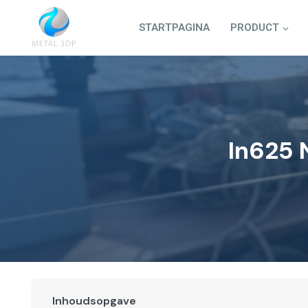
Doorgaan
naar
STARTPAGINA
PRODUCT
inhoud
In625 
Inhoudsopgave