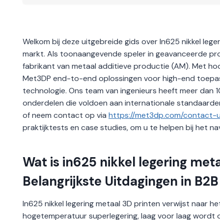
Welkom bij deze uitgebreide gids over In625 nikkel leg
markt. Als toonaangevende speler in geavanceerde prod
fabrikant van metaal additieve productie (AM). Met ho
Met3DP end-to-end oplossingen voor high-end toepass
technologie. Ons team van ingenieurs heeft meer dan 10
onderdelen die voldoen aan internationale standaarde
of neem contact op via
https://met3dp.com/contact-u
praktijktests en case studies, om u te helpen bij het 
Wat is in625 nikkel legering me
Belangrijkste Uitdagingen in B2B
In625 nikkel legering metaal 3D printen verwijst naar h
hogetemperatuur superlegering, laag voor laag wordt