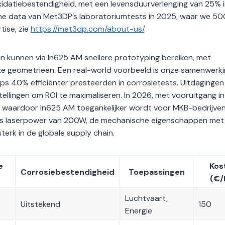
oxidatiebestendigheid, met een levensduurverlenging van 25% 
erne data van Met3DP’s laboratoriumtests in 2025, waar we 5
tise, zie
https://met3dp.com/about-us/
.
ven kunnen via In625 AM snellere prototyping bereiken, met
e geometrieën. Een real-world voorbeeld is onze samenwerk
s 40% efficiënter presteerden in corrosietests. Uitdagingen
llingen om ROI te maximaliseren. In 2026, met vooruitgang in
n, waardoor In625 AM toegankelijker wordt voor MKB-bedrijve
als laserpower van 200W, de mechanische eigenschappen met
terk in de globale supply chain.
e
Kos
Corrosiebestendigheid
Toepassingen
(€/
Luchtvaart,
Uitstekend
150
Energie