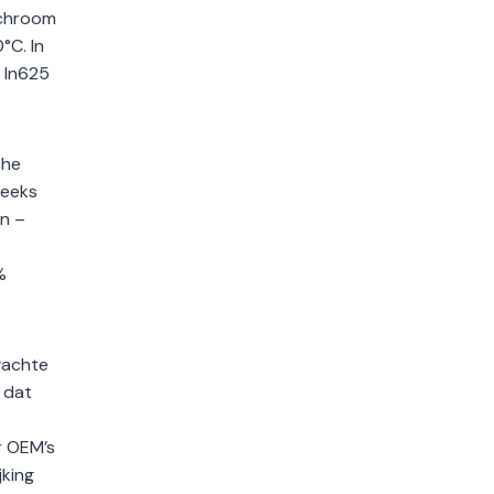
 chroom
°C. In
s In625
che
reeks
en –
%
wachte
 dat
r OEM’s
jking