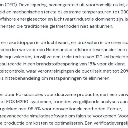
n (DED). Deze legering, samengesteld uit voornamelijk nikkel,
eid en mechanische sterkte bij extreme temperaturen tot 980
fshore energiesector en luchtvaartindustrie dominant zijn, i
enten die traditionele gietmethoden niet aankunnen.
 en raketdoppen in de luchtvaart, en drukvaten in de chemis
uceerden we voor een Nederlandse offshore-leverancier een 
e equivalenten, terwijl ze een treksterkte van 120 ksi behield
resulteerde in een brandstofbesparing van 15% voor de klant.
eitcontrole, waar verontreinigingen de ductiliteit met tot 20
s hittebehandeling om restspanningen te elimineren.
ven door EU-subsidies voor duurzame productie, met een ver
 met EOS M290-systemen, toonden vergelijkende analyses aan
ergeleken met 98.5% voor conventionele methoden. Echter,
 geavanceerde simulatiesoftware om falen te voorkomen. Voo
e productie om kosten te optimaliseren. Een verificatievergeli