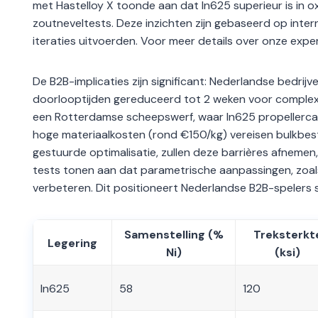
met Hastelloy X toonde aan dat In625 superieur is in 
zoutneveltests. Deze inzichten zijn gebaseerd op int
iteraties uitvoerden. Voor meer details over onze exper
De B2B-implicaties zijn significant: Nederlandse bedrij
doorlooptijden gereduceerd tot 2 weken voor complex
een Rotterdamse scheepswerf, waar In625 propellercap
hoge materiaalkosten (rond €150/kg) vereisen bulkbeste
gestuurde optimalisatie, zullen deze barrières afneme
tests tonen aan dat parametrische aanpassingen, zo
verbeteren. Dit positioneert Nederlandse B2B-spelers s
Samenstelling (%
Treksterkt
Legering
Ni)
(ksi)
In625
58
120