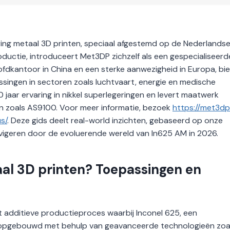
ering metaal 3D printen, speciaal afgestemd op de Nederlands
uctie, introduceert Met3DP zichzelf als een gespecialiseerd
ofdkantoor in China en een sterke aanwezigheid in Europa, bi
ingen in sectoren zoals luchtvaart, energie en medische
 jaar ervaring in nikkel superlegeringen en levert maatwerk
n zoals AS9100. Voor meer informatie, bezoek
https://met3d
s/
. Deze gids deelt real-world inzichten, gebaseerd op onze
navigeren door de evoluerende wereld van In625 AM in 2026.
taal 3D printen? Toepassingen en
et additieve productieproces waarbij Inconel 625, een
 opgebouwd met behulp van geavanceerde technologieën zoa