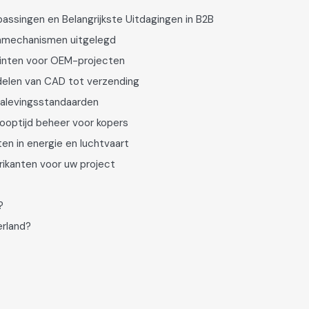
passingen en Belangrijkste Uitdagingen in B2B
rnmechanismen uitgelegd
printen voor OEM-projecten
rdelen van CAD tot verzending
nalevingsstandaarden
rlooptijd beheer voor kopers
en in energie en luchtvaart
ikanten voor uw project
?
erland?