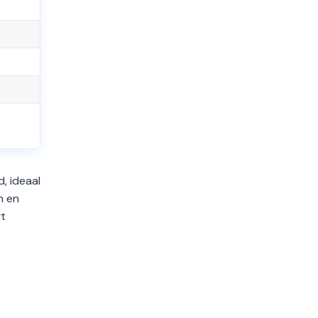
d, ideaal
n en
gt