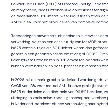
Powder Bed Fusion (LPBF) of Directed Energy Depositio
en molybdeen, biedt uitzonderlijke corrosiebestendigh
de Nederlandse B2B-markt, waar industrieën zoals de of
AM cruciaal voor het produceren van complexe compon
Toepassingen omvatten turbinebladen, hittewisselaars
verwerking. Volgens een case study van Met3DP, prod
In625 ventielhuisjes die 30% lichter waren dan gefreesd
getest in een gecontroleerde omgeving bij 800°C. Dit 
Belangrijkste uitdagingen in B2B omvatten poederkwalit
kunnen verminderen, en post-processing vereisten zoal
In 2026 zal de marktgroei in Nederland worden gedre
CAGR van 18% voor metaal AM. Uit onze praktijktests
In625 onderdelen een dichtheid van 99.8% bereiken, v
uitdagingen zoals anisotrope eigenschappen vereisen
in Nederland, betekent dit een verschuiving naar hybrid