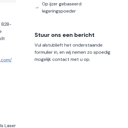
Op ijzer gebaseerd
legeringspoeder
e B2B-
e
Stuur ons een bericht
edt
Vul alstublieft het onderstaande
formulier in, en wij nemen zo spoedig
mogelijk contact met u op.
p.com/
ls Laser