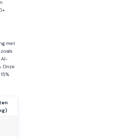
in
00+
ing met
 zoals
 AI-
n. Onze
 15%
ten
kg)