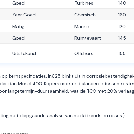
Goed
Turbines
140
Zeer Goed
Chemisch
160
Matig
Marine
120
Goed
Ruimtevaart
145
Uitstekend
Offshore
155
 op kernspecificaties. In625 blinkt uit in corrosiebestendighei
rder dan Monel 400. Kopers moeten balanceren tussen koste
voor langetermijn-duurzaamheid, wat de TCO met 20% verlaa
ing met diepgaande analyse van markttrends en cases.)