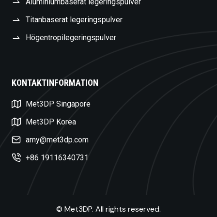
Aluminiumbaserat legeringspulver
Titanbaserat legeringspulver
Högentropilegeringspulver
KONTAKTINFORMATION
Czech
Met3DP Singapore
Turkish
Polish
Met3DP Korea
Dutch
amy@met3dp.com
Russian
+86 19116340731
Spanish
Korean
Japanese
© Met3DP. All rights reserved.
French