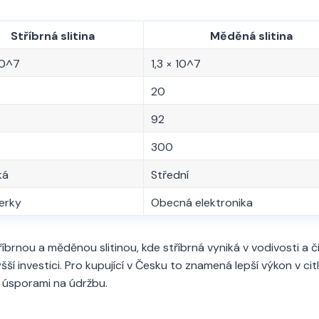
Stříbrná slitina
Měděná slitina
10^7
1,3 × 10^7
20
92
300
ká
Střední
perky
Obecná elektronika
íbrnou a měděnou slitinou, kde stříbrná vyniká v vodivosti a č
šší investici. Pro kupující v Česku to znamená lepší výkon v cit
i úsporami na údržbu.