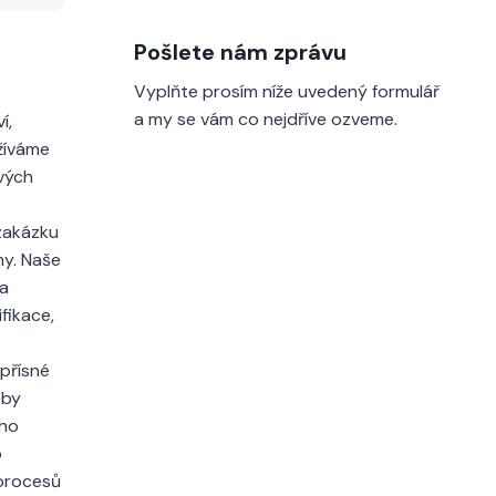
Pošlete nám zprávu
Vyplňte prosím níže uvedený formulář
a my se vám co nejdříve ozveme.
í,
užíváme
vých
 zakázku
my. Naše
 a
fikace,
přísné
eby
ého
o
 procesů