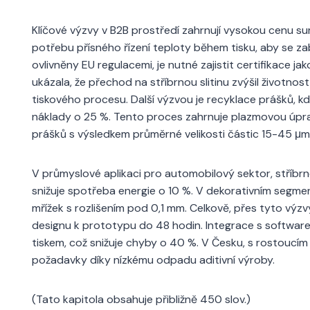
Klíčové výzvy v B2B prostředí zahrnují vysokou cenu su
potřebu přísného řízení teploty během tisku, aby se za
ovlivněny EU regulacemi, je nutné zajistit certifikace j
ukázala, že přechod na stříbrnou slitinu zvýšil životn
tiskového procesu. Další výzvou je recyklace prášků, k
náklady o 25 %. Tento proces zahrnuje plazmovou úpravu
prášků s výsledkem průměrné velikosti částic 15-45 μm
V průmyslové aplikaci pro automobilový sektor, stříbrné
snižuje spotřeba energie o 10 %. V dekorativním segmen
mřížek s rozlišením pod 0,1 mm. Celkově, přes tyto výzv
designu k prototypu do 48 hodin. Integrace s softwar
tiskem, což snižuje chyby o 40 %. V Česku, s rostoucím 
požadavky díky nízkému odpadu aditivní výroby.
(Tato kapitola obsahuje přibližně 450 slov.)