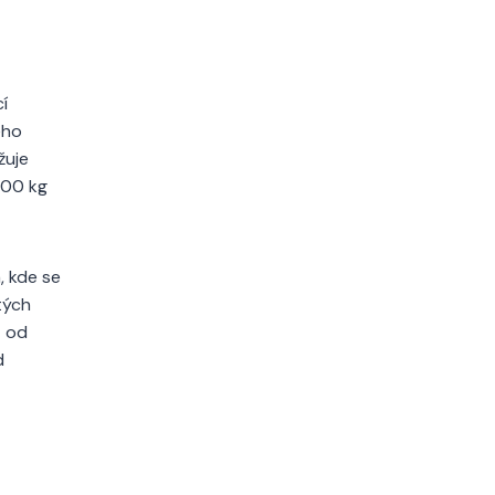
í
ého
žuje
100 kg
, kde se
tých
– od
d