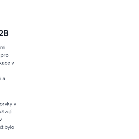
B2B
ími
 pro
ikace v
i a
 prvky v
ívají
v
ož bylo