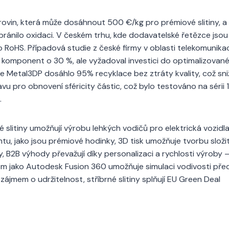
rovin, která může dosáhnout 500 €/kg pro prémiové slitiny, a
bránilo oxidaci. V českém trhu, kde dodavatelské řetězce jsou
ako RoHS. Případová studie z české firmy v oblasti telekomunikac
ost komponent o 30 %, ale vyžadoval investici do optimalizovan
de Metal3DP dosáhlo 95% recyklace bez ztráty kvality, což sni
 pro obnovení sféricity částic, což bylo testováno na sérii 
.
 slitiny umožňují výrobu lehkých vodičů pro elektrická vozidla
tu, jako jsou prémiové hodinky, 3D tisk umožňuje tvorbu složi
y, B2B výhody převažují díky personalizaci a rychlosti výroby 
em jako Autodesk Fusion 360 umožňuje simulaci vodivosti pře
zájmem o udržitelnost, stříbrné slitiny splňují EU Green Deal