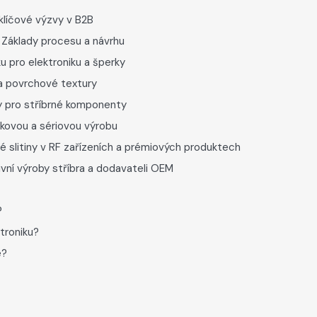
 klíčové výzvy v B2B
: Základy procesu a návrhu
u pro elektroniku a šperky
 a povrchové textury
vy pro stříbrné komponenty
zkovou a sériovou výrobu
né slitiny v RF zařízeních a prémiových produktech
ivní výroby stříbra a dodavateli OEM
?
ktroniku?
e?