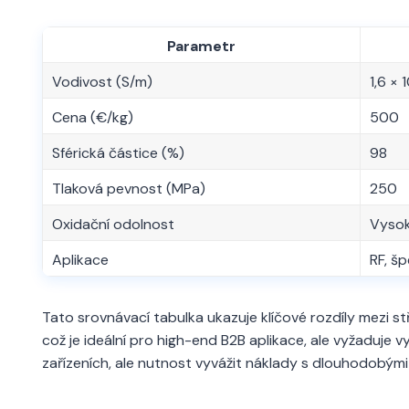
Parametr
Vodivost (S/m)
1,6 × 
Cena (€/kg)
500
Sférická částice (%)
98
Tlaková pevnost (MPa)
250
Oxidační odolnost
Vyso
Aplikace
RF, š
Tato srovnávací tabulka ukazuje klíčové rozdíly mezi stř
což je ideální pro high-end B2B aplikace, ale vyžaduje vy
zařízeních, ale nutnost vyvážit náklady s dlouhodobým