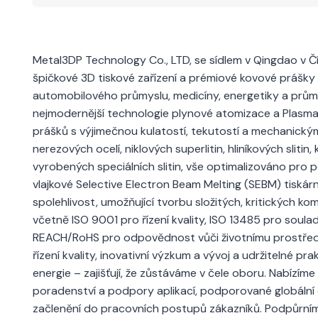
Metal3DP Technology Co., LTD, se sídlem v Qingdao v Čí
špičkové 3D tiskové zařízení a prémiové kovové prášky
automobilového průmyslu, medicíny, energetiky a průmys
nejmodernější technologie plynové atomizace a Plasma
prášků s výjimečnou kulatostí, tekutostí a mechanickými v
nerezových ocelí, niklových superlitin, hliníkových slit
vyrobených speciálních slitin, vše optimalizováno pro 
vlajkové Selective Electron Beam Melting (SEBM) tiská
spolehlivost, umožňující tvorbu složitých, kritických k
včetně ISO 9001 pro řízení kvality, ISO 13485 pro soula
REACH/RoHS pro odpovědnost vůči životnímu prostředí, 
řízení kvality, inovativní výzkum a vývoj a udržitelné 
energie – zajišťují, že zůstáváme v čele oboru. Nabízím
poradenství a podpory aplikací, podporované globální di
začlenění do pracovních postupů zákazníků. Podpůrním 