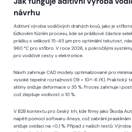
Jak funguje aditivní výroba vod
návrhu
Aditivní výroba vodičivých drahých kovů, jako je stříb
lůžkovém fúzním procesu, kde se práškové částice selek
prášku s velikostí 15-45 μm pro optimální tekutost, nás
960 °C pro stříbro. V roce 2026, s pokročilými systém
pro vodičivé cesty v elektronice.
Návrh zahrnuje CAD modely optimalizované pro minimaliz
vysoké tepelné roztažnosti (19 × 10^-6 /K). Praktický t
slitiny snižuje deformace o 35 %. Proces zahrnuje i post
což zlepšuje vodivost o 10 %.
V B2B kontextu pro český trh, kde firmy jako Škoda Auto
napětí pomocí softwaru Ansys, což zabrání prasklinám v
snižuje oxidaci na <0,1 %. Případ z našich testů: Výroba