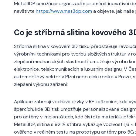
Metal3DP umožňuje organizacím proměnit inovativní des
navštivte
https://www.met3dp.com
a objevte, jak naše
Co je stříbrná slitina kovového 
Stříbrná slitina v kovovém 3D tisku představuje revolučn
výrobními technikami pro tvorbu složitých struktur v r
zlepšení mechanických vlastností, umožňuje výrobu kom
elektronice, telekomunikacích a luxusním designu. V Če
automobilový sektor v Plzni nebo elektronika v Praze, se
zlepšení výkonu zařízení.
Aplikace zahrnují vodičivé prvky v RF zařízeních, kde vys
špercích, kde 3D tisk umožňuje personalizované design
pro antény v implantátech, kde čistota materiálu překr
Metal3DP, slitina s 92 % stříbra vykazuje vodivost 1,6 ×
ověřeno v reálném testu na prototypu antény pro 5G zaří