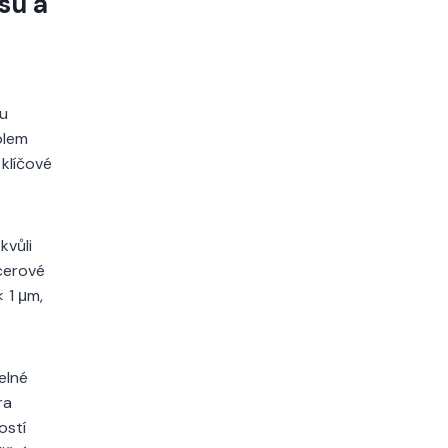
su a
ou
olem
klíčové
kvůli
 cerové
< 1 μm,
elné
ra
ostí