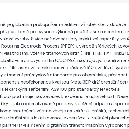
ně, je globálním průkopníkem v aditivní výrobě, který dodává
 přizpůsobené pro vysoce výkonná použití v sektorech letectv
lové výroby. S více než dvaceti lety kolektivní expertízy vy
 Rotating Electrode Process (PREP) k výrobě sférických kovo
lastnostmi, včetně titanových slitin (TiNi, TiTa, TiAl, TiNbZr),
in, kobalto-chromových slitin (CoCrMo), nástrojových ocelí a na
pokročilé laserové a elektronové práškové lůžkové fúzní systé
rny stanovují průmyslové standardy pro objem tisku, přesnost
omponent s nepřekonanou kvalitou. Metal3DP drží prestižní certi
d s lékařskými zařízeními, AS9100 pro standardy letectví a
což podtrhuje náš závazek k excelenci a udržitelnosti. Naše 
praktiky – jako optimalizované procesy k snížení odpadu a spotř
e komplexní řešení, včetně vývoje na zakázku prášků, technick
stribuční sítí a lokalizovanou expertízou k zajištění plynuléh
partnerství a řízením digitálních transformačních výrobních