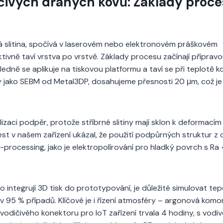
ičivých drahých kovů: Základy proce
rná slitina, spočívá v laserovém nebo elektronovém práškovém
tivně taví vrstva po vrstvě. Základy procesu začínají příprav
ledně se aplikuje na tiskovou platformu a taví se při teplotě k
y jako SEBM od Metal3DP, dosahujeme přesnosti 20 μm, což je 
aci podpěr, protože stříbrné slitiny mají sklon k deformacím 
est v našem zařízení ukázal, že použití podpůrných struktur z
-processing, jako je elektropolírování pro hladký povrch s Ra 
 integrují 3D tisk do prototypování, je důležité simulovat tep
 95 % případů. Klíčové je i řízení atmosféry – argonová komo
 vodičivého konektoru pro IoT zařízení trvala 4 hodiny, s vodiv