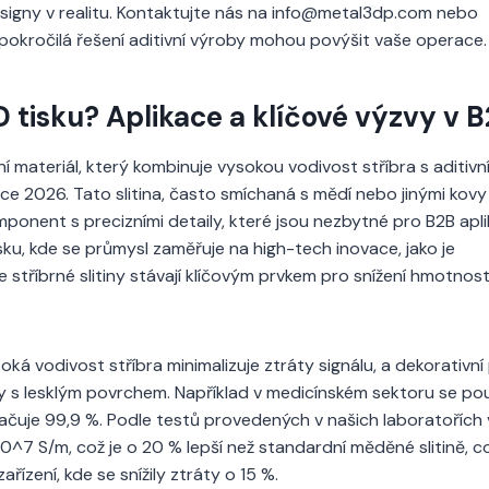
igny v realitu. Kontaktujte nás na
info@metal3dp.com
nebo
 pokročilá řešení aditivní výroby mohou povýšit vaše operace.
3D tisku? Aplikace a klíčové výzvy v 
í materiál, který kombinuje vysokou vodivost stříbra s aditivn
oce 2026. Tato slitina, často smíchaná s mědí nebo jinými kovy
ponent s precizními detaily, které jsou nezbytné pro B2B apl
sku, kde se průmysl zaměřuje na high-tech inovace, jako je
 stříbrné slitiny stávají klíčovým prvkem pro snížení hmotnost
oká vodivost stříbra minimalizuje ztráty signálu, a dekorativní
y s lesklým povrchem. Například v medicínském sektoru se použ
ačuje 99,9 %. Podle testů provedených v našich laboratořích 
 10^7 S/m, což je o 20 % lepší než standardní měděné slitině, c
zení, kde se snížily ztráty o 15 %.