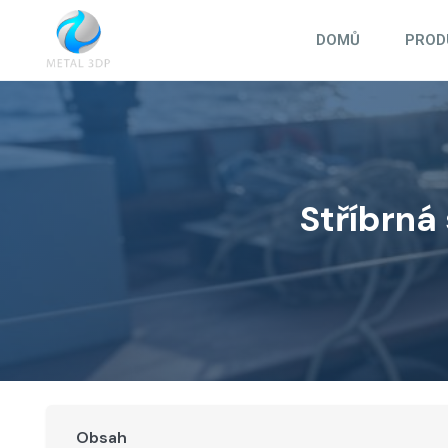
Přeskočit
na
DOMŮ
PROD
obsah
Stříbrná
Obsah