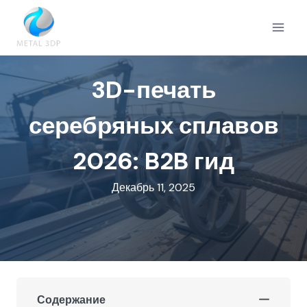
Перейти
к
содержимому
3D-печать
серебряных сплавов
2026: B2B гид
Декабрь 11, 2025
Содержание