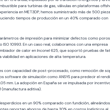
mbustible para turbinas de gas, válvulas en plataformas offsh
xperiencia en MET3DP, hemos suministrado más de 500 piez
reduciendo tiempos de producción en un 40% comparado con
e parámetros de impresión para minimizar defectos como poro
 o ISO 10993. En un caso real, colaboramos con una empresa
ambiador de calor en Inconel 625, que soportó pruebas de fat
a viabilidad en aplicaciones de alta temperatura.
ores con capacidad de post-procesado, como remoción de so
mos software de simulación como ANSYS para predecir el rend
05 mm. La adopción en España se ve impulsada por incentivo
 (manufactura aditiva).
e desperdicios en un 90% comparado con fundición, alineándo
ientes reportan ahorros de hasta 30% en costos logísticos al