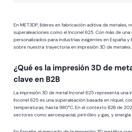
En MET3DP, líderes en fabricación aditiva de metales, 
superaleaciones como el Inconel 625. Con más de una 
personalizados para industrias exigentes en España y 
sobre nuestra trayectoria en impresión 3D de metales.
¿Qué es la impresión 3D de meta
clave en B2B
La impresión 3D de metal Inconel 625 representa una i
Inconel 625 es una superaleación basada en níquel, cono
temperaturas, hasta 980°C. En el contexto B2B de 20
sectores como aeroespacial, petróleo y gas, y energía n
En España, el mercado de la impresión 3D metálica crece