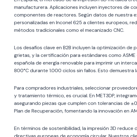
manufacturera. Aplicaciones incluyen inyectores de co
componentes de reactores. Según datos de nuestra e
personalizadas en Inconel 625 a clientes europeos, 
métodos tradicionales como el mecanizado CNC.
Los desafíos clave en B2B incluyen la optimización d
grietas, y la certificación para estándares como ASME
española de energía renovable para imprimir un interc
800°C durante 1.000 ciclos sin fallos. Esto demuestra l
Para compradores industriales, seleccionar proveed
y tratamiento térmico, es crucial. En MET3DP, integra
asegurando piezas que cumplen con tolerancias de ±0.
Plan de Recuperación, fomentando la innovación en AM
En términos de sostenibilidad, la impresión 3D reduc
directivas europeas de economía circular. Nuestros cl