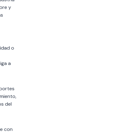
ore y
as
sidad o
iga a
portes
imiento,
s del
se con