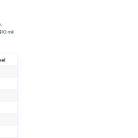
,
10 mil
nal