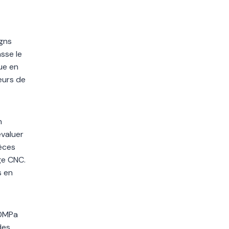
igns
sse le
ue en
eurs de
n
évaluer
èces
ge CNC.
s en
30MPa
des