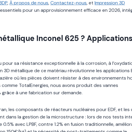
3DP
,
À propos de nous
,
Contactez-nous
, et
Impression 3D
 essentiels pour un approvisionnement efficace en 2026, inté
étallique Inconel 625 ? Applications
u pour sa résistance exceptionnelle à la corrosion, à l’oxydati
n 3D métallique de ce matériau révolutionne les applications
gazière où les pièces doivent résister à des environnements ho
is comme TotalEnergies, nous avons produit des vannes
% grâce à une fabrication sur demande.
fran, les composants de réacteurs nucléaires pour EDF, et les o
t dans la gestion de la microstructure : lors de nos tests int
0.5% avec LPBF, contre 1.2% en fusion traditionnelle, amélior
iron 150€/kg) et la nécessité de post-traitements comme le