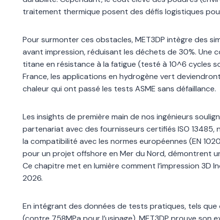
traitement thermique posent des défis logistiques pour
Pour surmonter ces obstacles, MET3DP intègre des simu
avant impression, réduisant les déchets de 30%. Une c
titane en résistance à la fatigue (testé à 10^6 cycles 
France, les applications en hydrogène vert deviendr
chaleur qui ont passé les tests ASME sans défaillance.
Les insights de première main de nos ingénieurs soulig
partenariat avec des fournisseurs certifiés ISO 13485, 
la compatibilité avec les normes européennes (EN 1020
pour un projet offshore en Mer du Nord, démontrent u
Ce chapitre met en lumière comment l’impression 3D Inco
2026.
En intégrant des données de tests pratiques, tels que
(contre 758MPa pour l’usinage), MET3DP prouve son exp