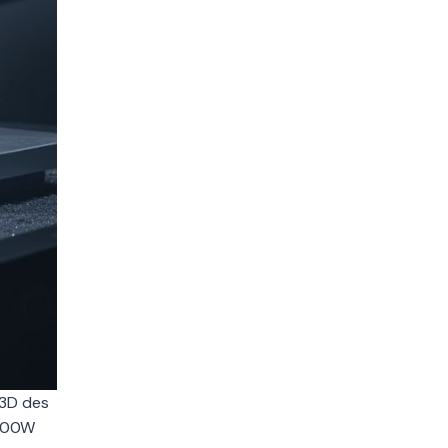
 3D des
 400W