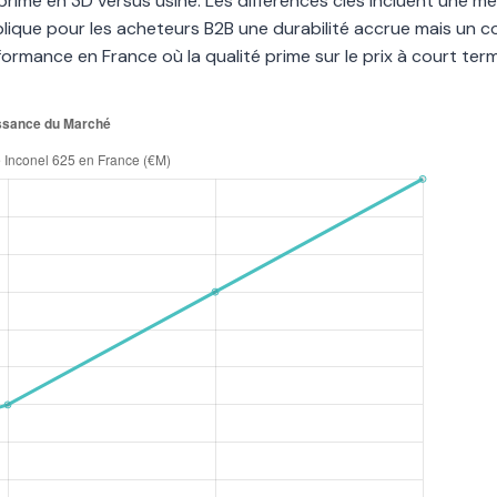
rimé en 3D versus usiné. Les différences clés incluent une mei
mplique pour les acheteurs B2B une durabilité accrue mais un c
rformance en France où la qualité prime sur le prix à court ter