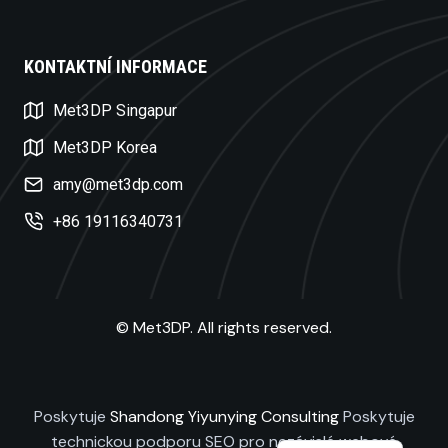
KONTAKTNÍ INFORMACE
Swedish
Met3DP Singapur
Turkish
Met3DP Korea
Polish
amy@met3dp.com
Dutch
+86 19116340731
Russian
Spanish
Korean
© Met3DP. All rights reserved.
Japanese
French
German
Poskytuje
Shandong Yiyunying Consulting
Poskytuje
English
technickou podporu SEO pro nezávislé webové