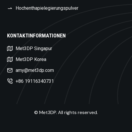
Hochenthapielegierungspulver
KONTAKTINFORMATIONEN
Swedish
Met3DP Singapur
Czech
Turkish
Met3DP Korea
Polish
amy@met3dp.com
Dutch
+86 19116340731
Russian
Spanish
Korean
© Met3DP. All rights reserved.
Japanese
French