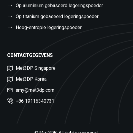
Op aluminium gebaseerd legeringspoeder
Op titanium gebaseerd legeringspoeder
Hoog-entropie legeringspoeder
CONTACTGEGEVENS
Swedish
Met3DP Singapore
Czech
Turkish
Met3DP Korea
Polish
amy@met3dp.com
Russian
+86 19116340731
Spanish
Korean
Japanese
© Met3DP. All rights reserved.