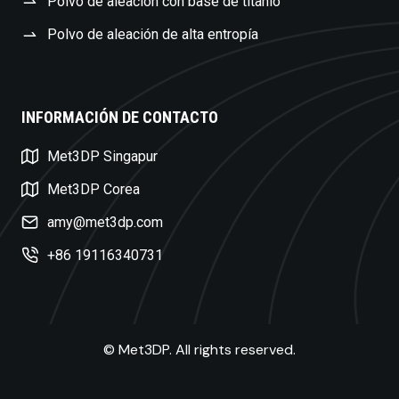
Polvo de aleación con base de titanio
Polvo de aleación de alta entropía
INFORMACIÓN DE CONTACTO
Swedish
Met3DP Singapur
Czech
Met3DP Corea
Turkish
amy@met3dp.com
Polish
+86 19116340731
Dutch
Russian
Korean
© Met3DP. All rights reserved.
Japanese
French