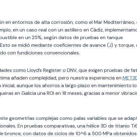
sión en entornos de alta corrosión, como el Mar Mediterráneo
jemplo, en un caso real con un astillero en Cádiz, implementam
mbustible en un 25%, según datos de pruebas en tanque
. Esto se midió mediante coeficientes de avance (J) y torque,
do con fundiciones convencionales.
dades como Lloyd’s Register o DNV, que exigen pruebas de fat
rítima añaden complejidad, pero nuestra experiencia en
MET3
 inicial, aunque los ahorros a largo plazo en mantenimiento lo
ras en Galicia una ROI en 18 meses, gracias a menor vibraci
rmite geometrías complejas como palas variables que se adap
ionales. En pruebas comparativas, una hélice 3D de titanio Ti
 de bronce, con datos de ciclos de 10^6 a 500 MPa obtenidos