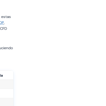
, estas
DP
,
 CFD
duciendo
da