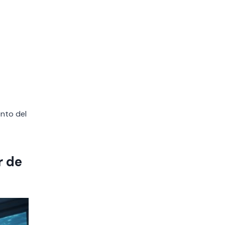
ento del
r de