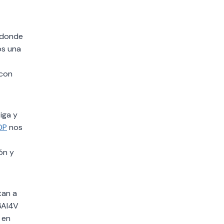
, donde
os una
 con
iga y
DP
nos
ón y
tan a
6Al4V
 en