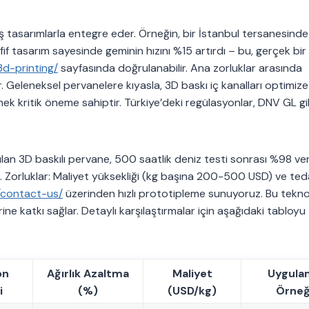
ş tasarımlarla entegre eder. Örneğin, bir İstanbul tersanesinde
f tasarım sayesinde geminin hızını %15 artırdı – bu, gerçek bir
d-printing/
sayfasında doğrulanabilir. Ana zorluklar arasında
. Geleneksel pervanelere kıyasla, 3D baskı iç kanalları optimiz
 kritik öneme sahiptir. Türkiye’deki regülasyonlar, DNV GL gi
nılan 3D baskılı pervane, 500 saatlik deniz testi sonrası %98 veri
 Zorluklar: Maliyet yüksekliği (kg başına 200-500 USD) ve ted
/contact-us/
üzerinden hızlı prototipleme sunuyoruz. Bu teknol
e katkı sağlar. Detaylı karşılaştırmalar için aşağıdaki tabloyu
on
Ağırlık Azaltma
Maliyet
Uygula
i
(%)
(USD/kg)
Örneğ