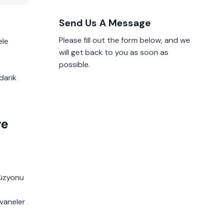
Send Us A Message
Please fill out the form below, and we
ele
will get back to you as soon as
possible.
darik
ve
 füzyonu
rvaneler