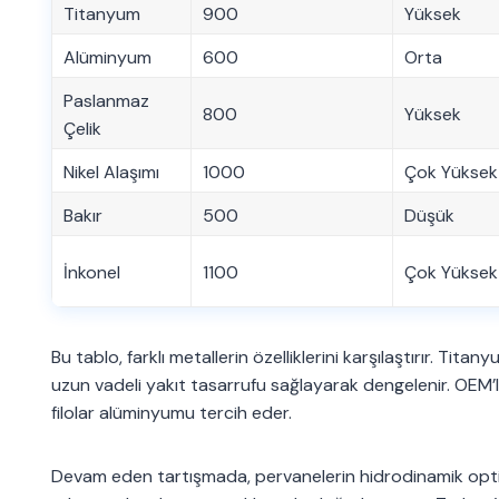
Titanyum
900
Yüksek
Alüminyum
600
Orta
Paslanmaz
800
Yüksek
Çelik
Nikel Alaşımı
1000
Çok Yüksek
Bakır
500
Düşük
İnkonel
1100
Çok Yüksek
Bu tablo, farklı metallerin özelliklerini karşılaştırır. Tita
uzun vadeli yakıt tasarrufu sağlayarak dengelenir. OEM’l
filolar alüminyumu tercih eder.
Devam eden tartışmada, pervanelerin hidrodinamik optimiz