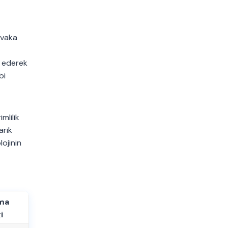
 vaka
e ederek
bi
mlilik
arik
ojinin
ma
i