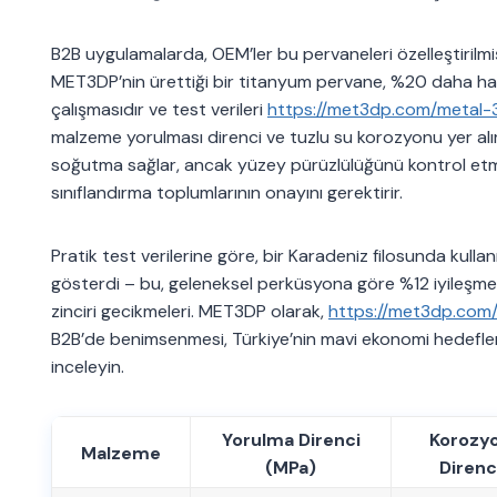
B2B uygulamalarda, OEM’ler bu pervaneleri özelleştirilmi
MET3DP’nin ürettiği bir titanyum pervane, %20 daha hafi
çalışmasıdır ve test verileri
https://met3dp.com/metal-3
malzeme yorulması direnci ve tuzlu su korozyonu yer alır
soğutma sağlar, ancak yüzey pürüzlülüğünü kontrol etmek
sınıflandırma toplumlarının onayını gerektirir.
Pratik test verilerine göre, bir Karadeniz filosunda kulla
gösterdi – bu, geleneksel perküsyona göre %12 iyileşme.
zinciri gecikmeleri. MET3DP olarak,
https://met3dp.com
B2B’de benimsenmesi, Türkiye’nin mavi ekonomi hedeflerin
inceleyin.
Yorulma Direnci
Korozy
Malzeme
(MPa)
Direnc