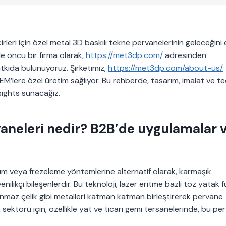
rleri için özel metal 3D baskılı tekne pervanelerinin geleceğini 
e öncü bir firma olarak,
https://met3dp.com/
adresinden
tkıda bulunuyoruz. Şirketimiz,
https://met3dp.com/about-us/
OEM’lere özel üretim sağlıyor. Bu rehberde, tasarım, imalat ve te
nsights sunacağız.
vaneleri nedir? B2B’de uygulamalar 
üm veya frezeleme yöntemlerine alternatif olarak, karmaşık
nilikçi bileşenlerdir. Bu teknoloji, lazer eritme bazlı toz yatak
nmaz çelik gibi metalleri katman katman birleştirerek pervane
k sektörü için, özellikle yat ve ticari gemi tersanelerinde, bu pe