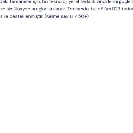
deki tersaneler için, bu teknoloji yerel tedarik zincirlerini güçlen
’nin simülasyon araçları kullanılır. Toplamda, bu bölüm B2B tedari
ts ile desteklenmiştir. (Kelime sayısı: 450+)