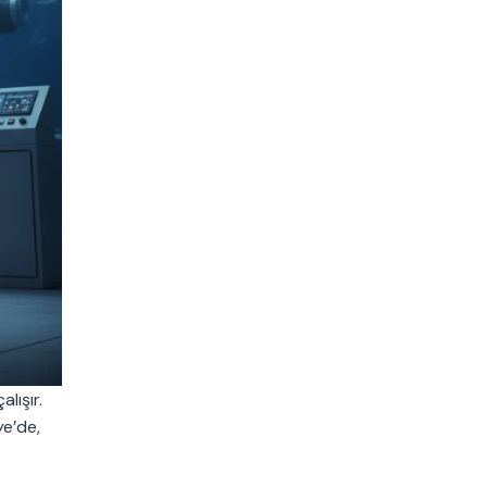
lışır.
ye’de,