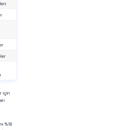
eri
er
er
ler
ı
r için
ari
nı %18