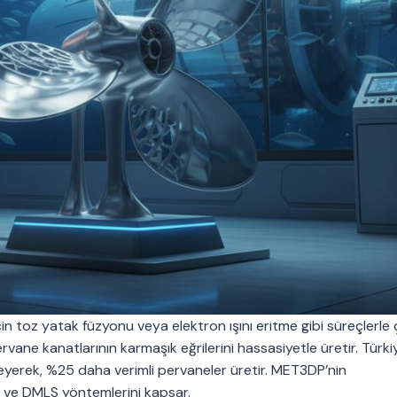
çin toz yatak füzyonu veya elektron ışını eritme gibi süreçlerle ça
vane kanatlarının karmaşık eğrilerini hassasiyetle üretir. Türki
eyerek, %25 daha verimli pervaneler üretir. MET3DP’nin
M ve DMLS yöntemlerini kapsar.