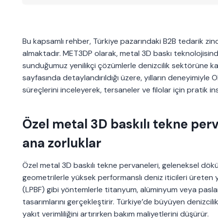
Bu kapsamlı rehber, Türkiye pazarındaki B2B tedarik zinci
almaktadır. MET3DP olarak, metal 3D baskı teknolojisind
sunduğumuz yenilikçi çözümlerle denizcilik sektörüne ka
sayfasında detaylandırıldığı üzere, yılların deneyimiyle 
süreçlerini inceleyerek, tersaneler ve filolar için pratik i
Özel metal 3D baskılı tekne per
ana zorluklar
Özel metal 3D baskılı tekne pervaneleri, geleneksel dök
geometrilerle yüksek performanslı deniz iticileri üreten ye
(LPBF) gibi yöntemlerle titanyum, alüminyum veya pasla
tasarımlarını gerçekleştirir. Türkiye’de büyüyen denizcili
yakıt verimliliğini artırırken bakım maliyetlerini düşürür.