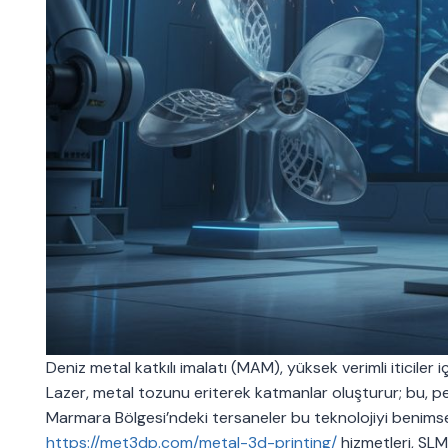
Deniz metal katkılı imalatı (MAM), yüksek verimli iticiler i
Lazer, metal tozunu eriterek katmanlar oluşturur; bu, per
Marmara Bölgesi’ndeki tersaneler bu teknolojiyi benims
https://met3dp.com/metal-3d-printing/
hizmetleri, SL