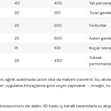
40
400
Yat pervanel
30
150
Ticari gemil
20
200
Feribotlar
25
500
Askeri gemil
15
100
Küçük tekne
Yüksek
35
450
performansl
nyum, ağırlık azaltmada üstün olsa da maliyeti yüksektir; bu, alıcıla
er, uygulama ihtiyaçlarına göre seçim yapmalıdır – örneğin, tic
asyonunu ele alalım. 3D baskı, iç kanallı tasarımlarla su akışı