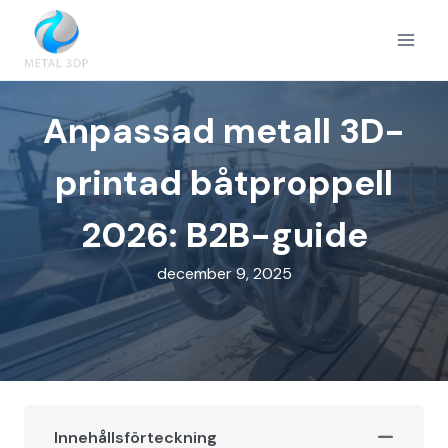
Skip
to
content
Anpassad metall 3D-
printad båtproppell
2026: B2B-guide
december 9, 2025
Innehållsförteckning