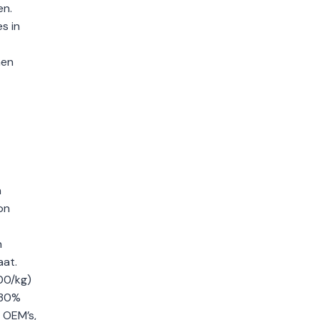
en.
s in
nen
n
on
n
aat.
00/kg)
 30%
 OEM’s,