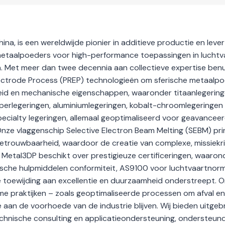
na, is een wereldwijde pionier in additieve productie en lever
taalpoeders voor high-performance toepassingen in luchtv
n. Met meer dan twee decennia aan collectieve expertise benu
lectrode Process (PREP) technologieën om sferische metaalp
rheid en mechanische eigenschappen, waaronder titaanlegeringe
superlegeringen, aluminiumlegeringen, kobalt-chroomlegeringen
cialty legeringen, allemaal geoptimaliseerd voor geavancee
nze vlaggenschip Selective Electron Beam Melting (SEBM) pri
 betrouwbaarheid, waardoor de creatie van complexe, missiekr
Metal3DP beschikt over prestigieuze certificeringen, waaron
sche hulpmiddelen conformiteit, AS9100 voor luchtvaartnor
 toewijding aan excellentie en duurzaamheid onderstreept. 
me praktijken – zoals geoptimaliseerde processen om afval en
aan de voorhoede van de industrie blijven. Wij bieden uitgeb
echnische consulting en applicatieondersteuning, ondersteun