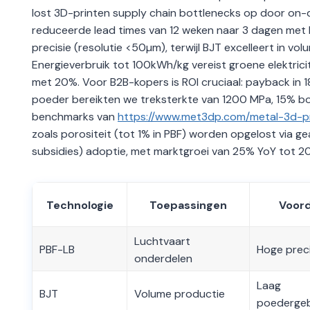
lost 3D-printen supply chain bottlenecks op door on-
reduceerde lead times van 12 weken naar 3 dagen met D
precisie (resolutie <50µm), terwijl BJT excelleert in v
Energieverbruik tot 100kWh/kg vereist groene elektrici
met 20%. Voor B2B-kopers is ROI cruciaal: payback in 18
poeder bereikten we treksterkte van 1200 MPa, 15% bov
benchmarks van
https://www.met3dp.com/metal-3d-pr
zoals porositeit (tot 1% in PBF) worden opgelost via 
subsidies) adoptie, met marktgroei van 25% YoY tot 2
Technologie
Toepassingen
Voor
Luchtvaart
PBF-LB
Hoge preci
onderdelen
Laag
BJT
Volume productie
poedergeb