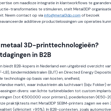
pertise om naadloze integratie in klantworkflows te garander
tie-transformaties te stimuleren, stelt Metal3DP organisatie
eit. Neem contact op via
info@metal3dp.com
of bezoek
avanceerde additieve productielossingen uw operaties kun
or metaal 3D-printtechnologieën?
itdagingen in B2B
ën biedt B2B-kopers in Nederland een uitgebreid overzicht va
-LB), bindermiddelstralen (BJT) en Directed Energy Depositi
le technologie op basis van kosten, snelheid,
andse markt, waar industrieën als luchtvaart (bijv. Fokker) e
epassingen divers: van lichte turbinebladen tot custom implant
steringen (tot €500.000 voor printers), poederkosten (€50-2
onze praktijktests met Metal3DP SEBM-printers zagen we een
aliteit (sfériciteit >95%). In B2B-contexten, zoals automotive