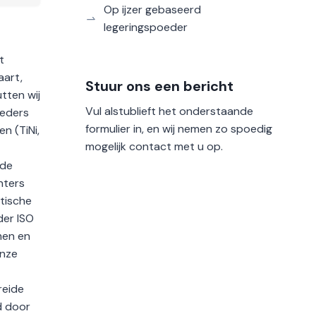
Op ijzer gebaseerd
legeringspoeder
t
aart,
Stuur ons een bericht
tten wij
Vul alstublieft het onderstaande
oeders
formulier in, en wij nemen zo spoedig
n (TiNi,
mogelijk contact met u op.
rde
nters
itische
der ISO
men en
Onze
reide
d door