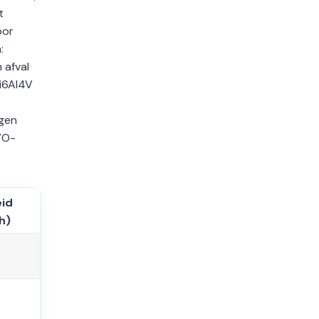
t
oor
:
 afval
Ti6Al4V
ngen
VO-
eid
h)