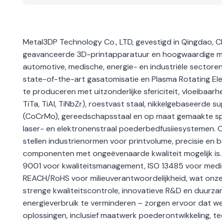
Metal3DP Technology Co., LTD, gevestigd in Qingdao, Chi
geavanceerde 3D-printapparatuur en hoogwaardige me
automotive, medische, energie- en industriële sectore
state-of-the-art gasatomisatie en Plasma Rotating E
te produceren met uitzonderlijke sfericiteit, vloeibaa
TiTa, TiAl, TiNbZr), roestvast staal, nikkelgebaseerde 
(CoCrMo), gereedschapsstaal en op maat gemaakte spe
laser- en elektronenstraal poederbedfusiiesystemen. O
stellen industrienormen voor printvolume, precisie en
componenten met ongeëvenaarde kwaliteit mogelijk is. 
9001 voor kwaliteitsmanagement, ISO 13485 voor medi
REACH/RoHS voor milieuverantwoordelijkheid, wat onze
strenge kwaliteitscontrole, innovatieve R&D en duurza
energieverbruik te verminderen – zorgen ervoor dat we 
oplossingen, inclusief maatwerk poederontwikkeling, t