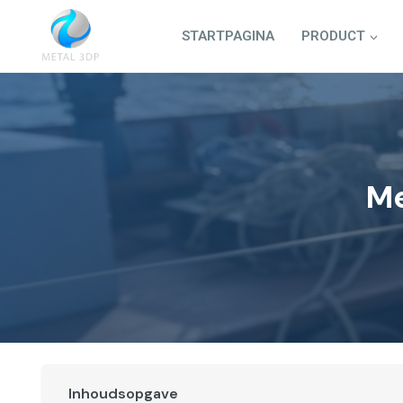
Doorgaan
naar
STARTPAGINA
PRODUCT
inhoud
Me
Inhoudsopgave