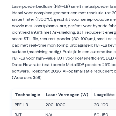
Laserpoederbedfusie (PBF-LB) smelt metaalpoeder laag
ideaal voor complexe geometrieën met resolutie tot 20
sintert later (1300°C), geschikt voor serieproductie 
nozzle met laser/plasma-arc, perfect voor hybride fabr
dichtheid 99.9% met Ar-shielding, BJT reduceert ener
scant STL-file, recurert poeder (50-100µm), smelt select
pad met real-time monitoring. Uitdagingen: PBF-LB keyh
surface (machining nodig). Praktijk: In een automotive 
PBF-LB voor high-value, BJT voor kostenefficiënt, DED
Data: Flow rate test toonde Metal3DP poeders 25% bet
software. Toekomst 2026: AI-optimalisatie reduceert 
(Woorden: 358)
Technologie
Laser Vermogen (W)
Laagdikte
PBF-LB
200-1000
20-100
BJT
N/A
50-150