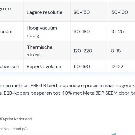
grote
Lagere resolutie
80-150
50-100
Hoog vacuüm
vacuüm
90-180
15-25
nodig
Thermische
120-220
8-15
stress
chanisch
Beperkt volume
110-190
12-22
en en metrics. PBF-LB biedt superieure precisie maar hogere 
ries. B2B-kopers besparen tot 40% met Metal3DP SEBM door b