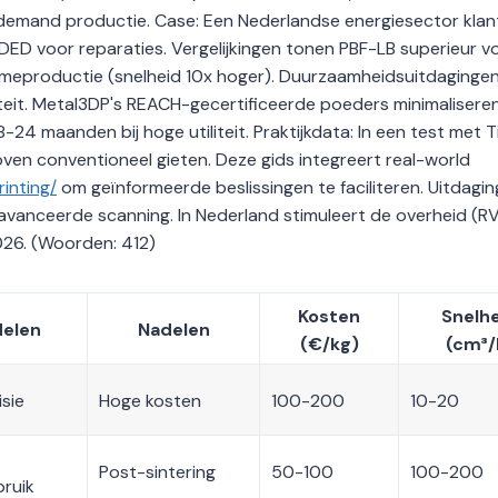
demand productie. Case: Een Nederlandse energiesector klan
ED voor reparaties. Vergelijkingen tonen PBF-LB superieur v
olumeproductie (snelheid 10x hoger). Duurzaamheidsuitdagingen
teit. Metal3DP's REACH-gecertificeerde poeders minimaliseren
-24 maanden bij hoge utiliteit. Praktijkdata: In een test met 
en conventioneel gieten. Deze gids integreert real-world
inting/
om geïnformeerde beslissingen te faciliteren. Uitdagi
geavanceerde scanning. In Nederland stimuleert de overheid (R
026. (Woorden: 412)
Kosten
Snelh
delen
Nadelen
(€/kg)
(cm³/
sie
Hoge kosten
100-200
10-20
Post-sintering
50-100
100-200
ruik