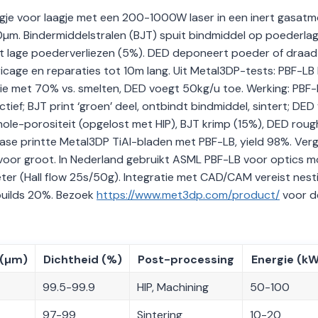
je voor laagje met een 200-1000W laser in een inert gasatm
µm. Bindermiddelstralen (BJT) spuit bindmiddel op poederlag
met lage poederverliezen (5%). DED deponeert poeder of draad
icage en reparaties tot 10m lang. Uit Metal3DP-tests: PBF-LB 
gie met 70% vs. smelten, DED voegt 50kg/u toe. Werking: PBF-
ief; BJT print ‘groen’ deel, ontbindt bindmiddel, sintert; DED
ole-porositeit (opgelost met HIP), BJT krimp (15%), DED roug
case printte Metal3DP TiAl-bladen met PBF-LB, yield 98%. Verge
 voor groot. In Nederland gebruikt ASML PBF-LB voor optics m
er (Hall flow 25s/50g). Integratie met CAD/CAM vereist nest
builds 20%. Bezoek
https://www.met3dp.com/product/
voor de
 (µm)
Dichtheid (%)
Post-processing
Energie (k
99.5-99.9
HIP, Machining
50-100
97-99
Sintering
10-20