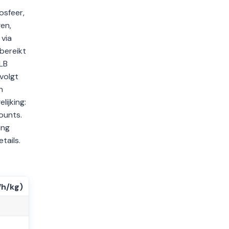
osfeer,
en,
 via
bereikt
LB
 volgt
h
lijking:
ounts.
ing
tails.
Wh/kg)