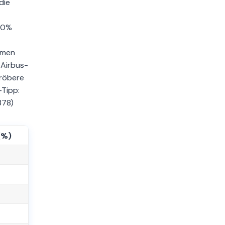
die
 10%
emen
 Airbus-
gröbere
-Tipp:
378)
(%)