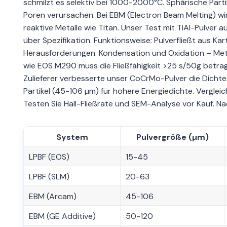
schmilzt es selektiv bei 1000-2000°C. Sphärische Parti
Poren verursachen. Bei EBM (Electron Beam Melting) wir
reaktive Metalle wie Titan. Unser Test mit TiAl-Pulver
über Spezifikation. Funktionsweise: Pulverfließt aus Ka
Herausforderungen: Kondensation und Oxidation – Met
wie EOS M290 muss die Fließfähigkeit >25 s/50g betrag
Zulieferer verbesserte unser CoCrMo-Pulver die Dichte
Partikel (45-106 µm) für höhere Energiedichte. Vergleic
Testen Sie Hall-Fließrate und SEM-Analyse vor Kauf. Na
System
Pulvergröße (µm)
LPBF (EOS)
15-45
LPBF (SLM)
20-63
EBM (Arcam)
45-106
EBM (GE Additive)
50-120