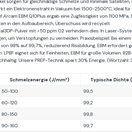
kel sorgen für gleichmäßige Schmelze und minimale Satelliten, 
kt ein Elektronenstrahl in Vakuum bei 1500-2500°C, ideal für
 auf Arcam EBM Q10Plus ergab eine Zugfestigkeit von 1100 MPa,
rten in den Aufbaubereich, Überschuss wird recycelt.
al3DP-Pulver mit <50 ppm O2 verhindern dies. In Laser-Syst
en, um Verstopfungen zu vermeiden. Praxisbeispiel: Bei einem
 von 98% auf 99,7%, reduzierend Rissbildung. EBM erfordert 
h: LPBF eignet sich für Feinheiten, EBM für große Volumen. B2B
chhaltig: Unsere PREP-Technik spart 30% Energie. (Wortzahl: 
Schmelzenergie (J/mm³)
Typische Dichte 
50-100
99,5
60-120
99,2
80-150
99,8
90-160
99,7