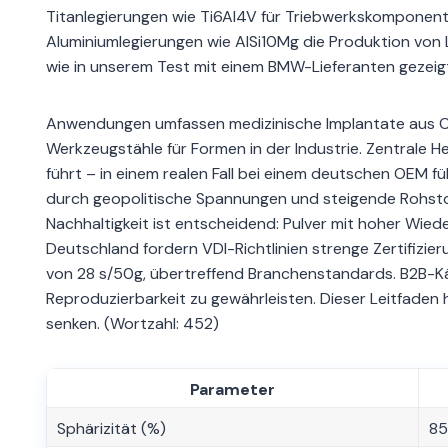
Titanlegierungen wie Ti6Al4V für Triebwerkskomponent
Aluminiumlegierungen wie AlSi10Mg die Produktion von
wie in unserem Test mit einem BMW-Lieferanten gezeigt
Anwendungen umfassen medizinische Implantate aus Co
Werkzeugstähle für Formen in der Industrie. Zentrale He
führt – in einem realen Fall bei einem deutschen OEM f
durch geopolitische Spannungen und steigende Rohstoff
Nachhaltigkeit ist entscheidend: Pulver mit hoher Wied
Deutschland fordern VDI-Richtlinien strenge Zertifizier
von 28 s/50g, übertreffend Branchenstandards. B2B-Kä
Reproduzierbarkeit zu gewährleisten. Dieser Leitfaden h
senken. (Wortzahl: 452)
Parameter
Sphärizität (%)
8