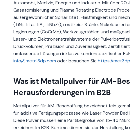
Automobil, Medizin, Energie und Industrie. Mit über 20 J
Gasatomisierung und Plasma Rotating Electrode Proces
außergewöhnlicher Sphärizität, Fließfähigkeit und mech
(TiNi, TiTa, TiAl, TiNbZr), rostfreier Stähle, Nickelbas
Legierungen (CoCrMo), Werkzeugstählen und maßgeschnei
Laser- und Elektronenstrahlsysteme der Pulverbettfus
Druckvolumen, Präzision und Zuverlässigkeit. Zertifizi
umfassende Lösungen inklusive kundenspezifischer Pul
info@metal3dp.com
oder besuchen Sie
https://met3d
Was ist Metallpulver für AM-B
Herausforderungen im B2B
Metallpulver für AM-Beschaffung bezeichnet fein gemahl
für additive Fertigungsprozesse wie Laser Powder Bed 
Diese Pulver müssen eine Partikelgröße von 15-45 Mik
erreichen. Im B2B-Kontext dienen sie der Herstellung k