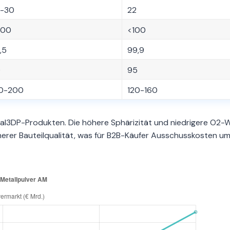
-30
22
500
<100
,5
99,9
0
95
0-200
120-160
tal3DP-Produkten. Die höhere Sphärizität und niedrigere O2-
herer Bauteilqualität, was für B2B-Käufer Ausschusskosten u