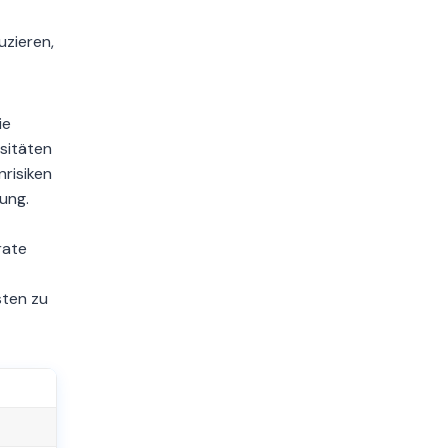
uzieren,
ie
ositäten
nrisiken
ung.
rate
sten zu