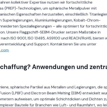
ahren kollektiver Expertise nutzen wir fortschrittliche
s (PREP)-Technologien, um sphärische Metallpulver mit
anischen Eigenschaften herzustellen, einschließlich Titanlegi
ierten Superlegierungen, Aluminiumlegierungen, Kobalt-Chrom-
derten Speziallegierungen – alle optimiert für fortschrittli
ion. Unsere Flaggschiff-SEBM-Drucker setzen Maßstäbe in
ert nach ISO 9001, ISO 13485, AS9100 und REACH/RoHS, bieten w
verentwicklung und Support. Kontaktieren Sie uns unter
p.com
.
eschaffung? Anwendungen und zentr
ene, sphärische Partikel aus Metallen und Legierungen, die sp
Fusion (LPBF) und Electron Beam Melting (EBM) entwickelt wu
rometern aufweisen, um optimale Schichtdicken und Dichten z
omplexer Bauteile für Branchen wie Luft- und Raumfahrt, wo le