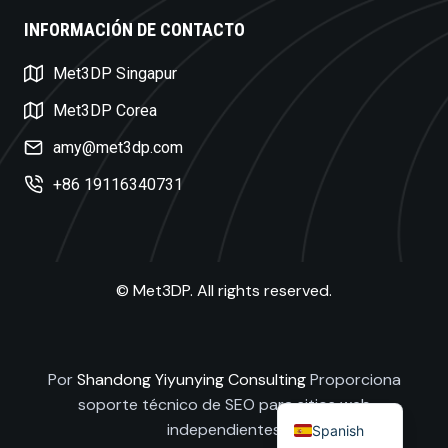
INFORMACIÓN DE CONTACTO
Swedish
Met3DP Singapur
Czech
Met3DP Corea
Turkish
amy@met3dp.com
Polish
+86 19116340731
Dutch
Russian
Korean
© Met3DP. All rights reserved.
Japanese
French
German
Por
Shandong Yiyunying Consulting
Proporciona
English
soporte técnico de SEO para sitios web
independientes
Spanish