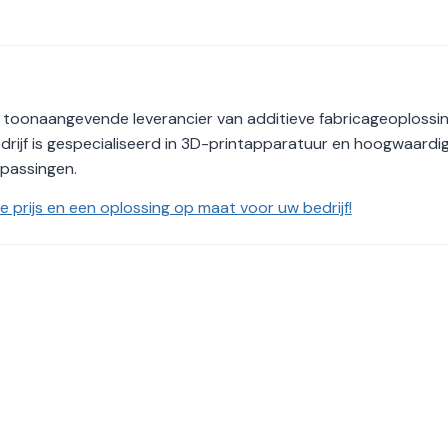
 toonaangevende leverancier van additieve fabricageoplossin
drijf is gespecialiseerd in 3D-printapparatuur en hoogwaardi
epassingen.
 prijs en een oplossing op maat voor uw bedrijf!