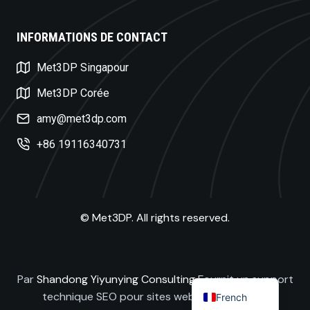
INFORMATIONS DE CONTACT
Swedish
Met3DP Singapour
Czech
Turkish
Met3DP Corée
Polish
amy@met3dp.com
Dutch
+86 19116340731
Russian
Spanish
Korean
© Met3DP. All rights reserved.
Japanese
German
English
Par
Shandong Yiyunying Consulting
Fournit un support
technique SEO pour sites web indépendants
French