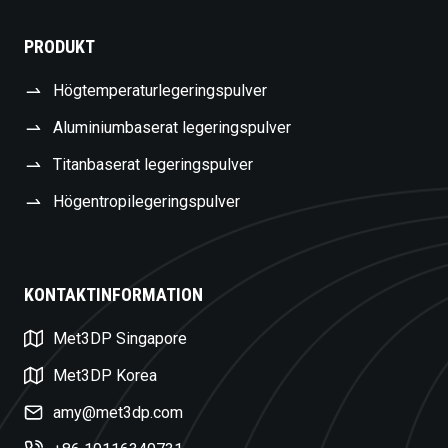
PRODUKT
Högtemperaturlegeringspulver
Aluminiumbaserat legeringspulver
Titanbaserat legeringspulver
Högentropilegeringspulver
KONTAKTINFORMATION
Czech
Met3DP Singapore
Turkish
Polish
Met3DP Korea
Dutch
amy@met3dp.com
Russian