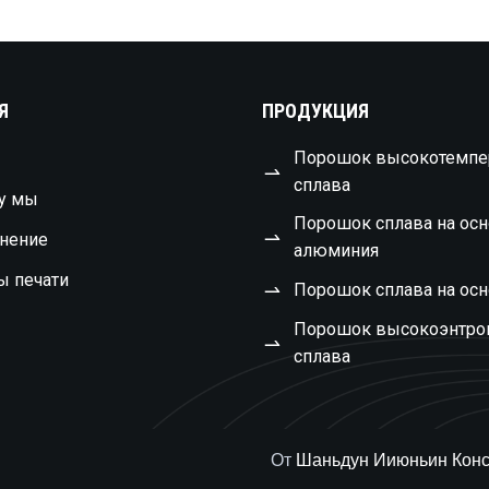
Я
ПРОДУКЦИЯ
Порошок высокотемпе
сплава
у мы
Порошок сплава на ос
нение
алюминия
ы печати
Порошок сплава на осн
Порошок высокоэнтро
сплава
От
Шаньдун Ииюньин Конс