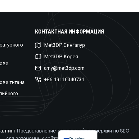
Swedish
КОНТАКТНАЯ ИНФОРМАЦИЯ
Czech
ратурного
Met3DP Сингапур
Turkish
Met3DP Корея
Polish
нове
Dutch
amy@met3dp.com
Spanish
+86 19116340731
ове титана
Korean
пийного
Japanese
French
German
English
алтинг
Предоставление технической поддержки по SEO
для автономных сайтов
Russian