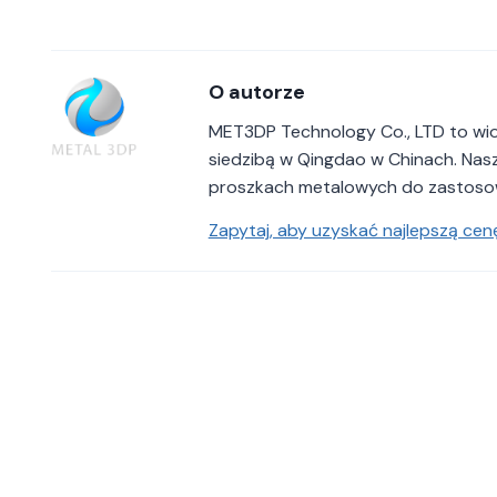
O autorze
MET3DP Technology Co., LTD to wi
siedzibą w Qingdao w Chinach. Nasz
proszkach metalowych do zastoso
Zapytaj, aby uzyskać najlepszą cenę